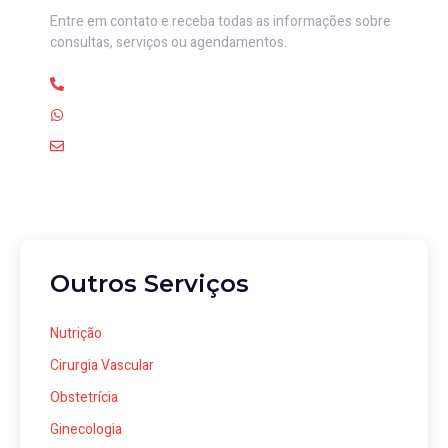
Entre em contato e receba todas as informações sobre
consultas, serviços ou agendamentos.
(82) 3436-6337
(82) 99317-1892
clinicalottusmaceio@gmail.com
Outros Serviços
Nutrição
Cirurgia Vascular
Obstetrícia
Ginecologia